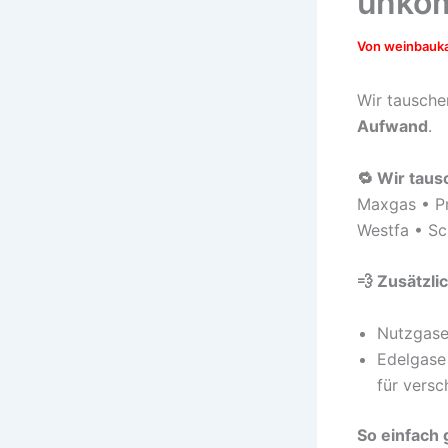
unkom
Von
weinbauk
Wir tausche
Aufwand
.
🔁 Wir tau
Maxgas • Pr
Westfa • Sc
💨 Zusätzlic
Nutzgas
Edelgase
für vers
So einfach 