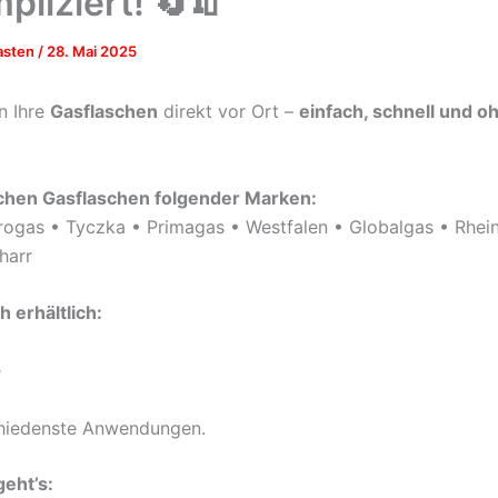
pliziert! 🔄🧯
asten
/
28. Mai 2025
n Ihre
Gasflaschen
direkt vor Ort –
einfach, schnell und o
schen Gasflaschen folgender Marken:
ogas • Tyczka • Primagas • Westfalen • Globalgas • Rhei
harr
h erhältlich:
e
chiedenste Anwendungen.
geht’s: