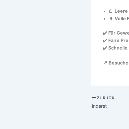
🪫
Leere
🔋
Volle
✔️ Für Gew
✔️ Faire Pre
✔️ Schnelle
📍 Besuchen
ZURÜCK
Inderst