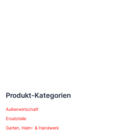
Preis nur für
Preis nur für
angemeldete
angemeldete
Kunden.
Jetzt
Kunden.
Jetzt
einloggen
einloggen
Produkt-Kategorien
Außenwirtschaft
Ersatzteile
Garten, Heim- & Handwerk