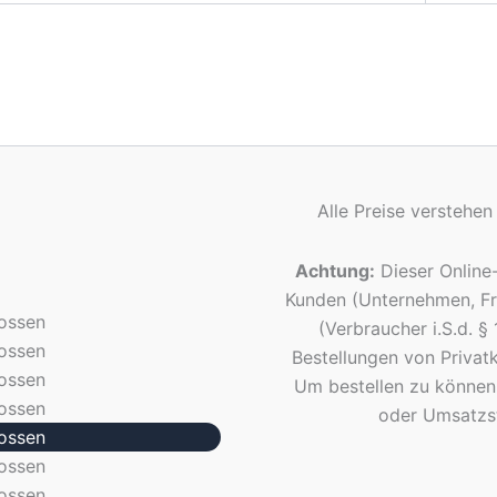
Alle Preise verstehen
Achtung:
Dieser Online-
Kunden (Unternehmen, Fre
ossen
(Verbraucher i.S.d. 
ossen
Bestellungen von Privatk
ossen
Um bestellen zu können
ossen
oder Umsatzst
ossen
ossen
ossen