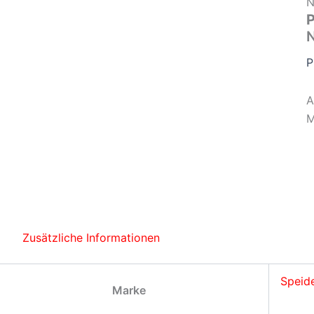
N
P
P
A
M
Zusätzliche Informationen
Speide
Marke