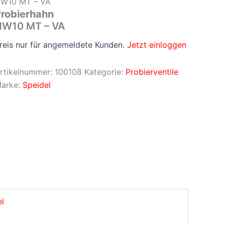
W10 MT – VA
robierhahn
NW10 MT – VA
reis nur für angemeldete Kunden.
Jetzt einloggen
rtikelnummer:
100108
Kategorie:
Probierventile
arke:
Speidel
l